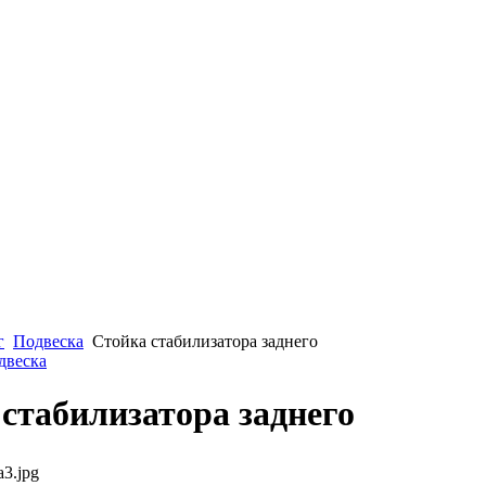
г
Подвеска
Стойка стабилизатора заднего
двеска
стабилизатора заднего
a3.jpg