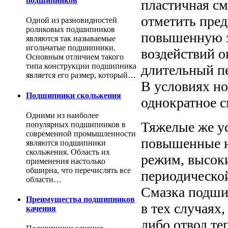
подшипников
пластичная см
отметить пре
Одной из разновидностей
роликовых подшипников
повышенную з
являются так называемые
игольчатые подшипники.
воздействий о
Основным отличием такого
типа конструкции подшипника
длительный п
является его размер, который…
В условиях н
Подшипники скольжения
однократное 
Одними из наиболее
Тяжелые же у
популярных подшипников в
современной промышленности
повышенные н
являются подшипники
скольжения. Область их
режим, высоки
применения настолько
обширна, что перечислять все
периодической
области…
Смазка подши
Преимущества подшипников
в тех случаях
качения
либо отвод те