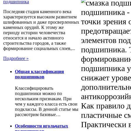
подшипника - 
Последняя стадия каменного века
характеризуется высоким развитием
точки зрения 
шлифованных и даже просверленных
каменных орудий. К этому же
предотвращае
периоду истории человечества
относится и начало активного
элементов под
строительства городов, а также
подшипника. Т
формирование социальных слоев,...
формированию
Подробнее »
подшипника ув
Общая классификация
снижает урове
подшипников
дополнительн
Классифицировать
подшипники можно по
антикоррозийн
нескольким признакам. При
Как правило 
чем у каждого класса есть свои
подклассы. В денной статье мы
пластичные с
рассмотрим базовые…
Практически 
Особенности игольчатых