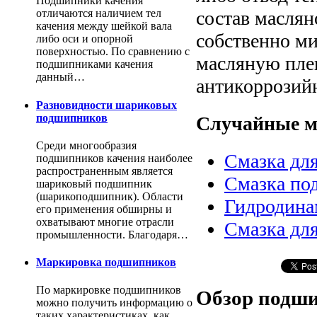
Подшипники качения
состав маслян
отличаются наличием тел
качения между шейкой вала
собственно м
либо оси и опорной
поверхностью. По сравнению с
масляную пле
подшипниками качения
данный…
антикоррозийн
Разновидности шариковых
подшипников
Случайные м
Среди многообразия
Смазка дл
подшипников качения наиболее
распространенным является
Смазка по
шариковый подшипник
(шарикоподшипник). Области
Гидродина
его применения обширны и
охватывают многие отрасли
Смазка дл
промышленности. Благодаря…
Маркировка подшипников
По маркировке подшипников
Обзор подши
можно получить информацию о
таких характеристиках, как