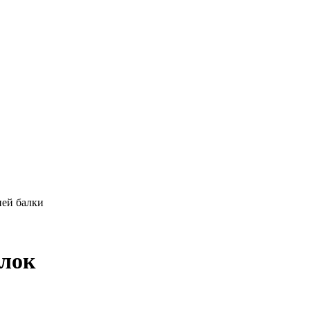
ней балки
блок