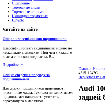
Сцепление
Тормозные диски
Тормозные системы
Цилиндры тормозные
Шрусы
Читайте на сайте
Общая классификация подшипников
Классифицировать подшипники можно по
нескольким признакам. При чем у каждого
класса есть свои подклассы. В...
Подробнее »
Главная
Катало
431511247C
Общие сведения по уходу за
Вернуться к: С
подшипниками
Audi 10
Для смазки подшипников применяют
пластичные масла. Технология таких масел
задней 
предполагает наличие загустителя,
образующего в масляной...