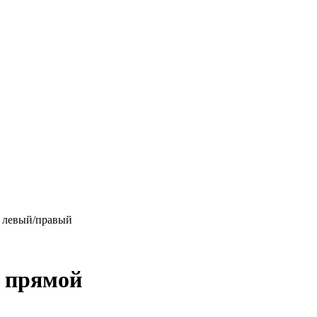
й левый/правый
й прямой