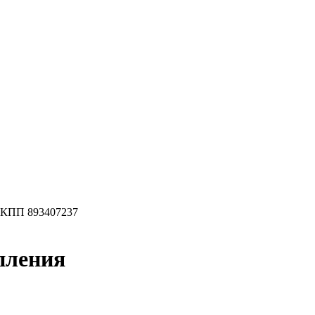
 к КПП 893407237
епления