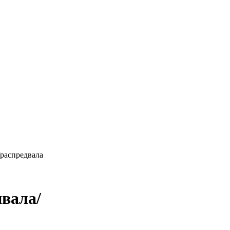
/распредвала
нвала/