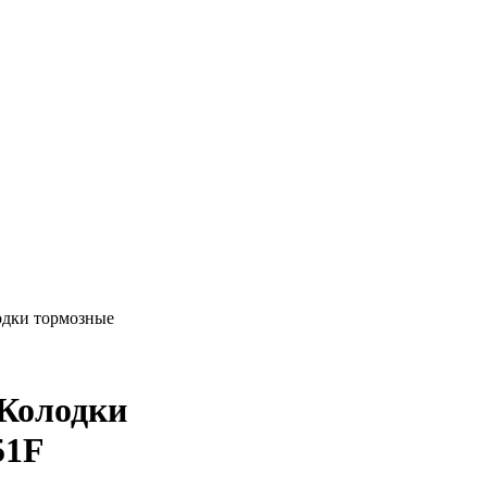
лодки тормозные
 Колодки
51F