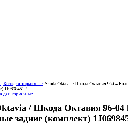
г
Колодки тормозные
Skoda Oktavia / Шкода Октавия 96-04 Ко
т) 1J0698451F
олодки тормозные
ktavia / Шкода Октавия 96-04
ые задние (комплект) 1J06984