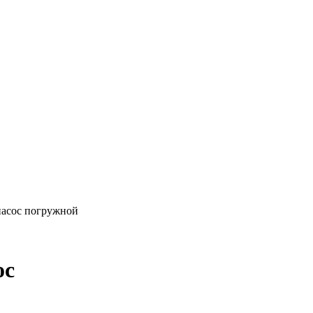
онасос погружной
ос