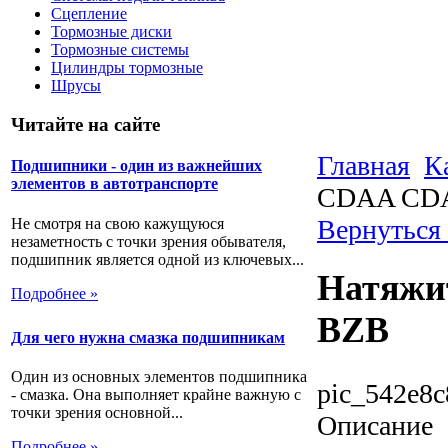
Сцепление
Тормозные диски
Тормозные системы
Цилиндры тормозные
Шрусы
Читайте на сайте
Главная
К
Подшипники - один из важнейших
элементов в автотранспорте
CDAA CD
Вернуться
Не смотря на свою кажущуюся
незаметность с точки зрения обывателя,
подшипник является одной из ключевых...
Натяжи
Подробнее »
BZB
Для чего нужна смазка подшипникам
Один из основных элементов подшипника
pic_542e8c
- смазка. Она выполняет крайне важную с
точки зрения основной...
Описание
Подробнее »