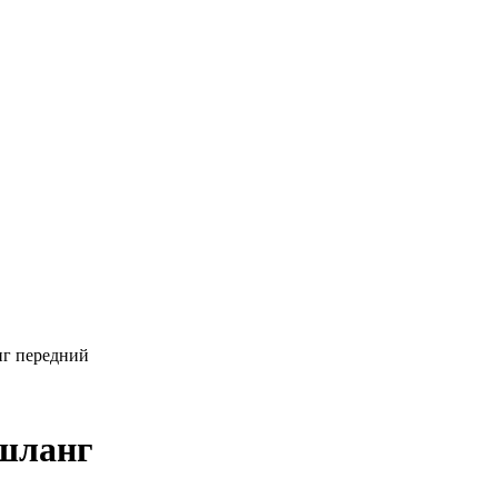
нг передний
 шланг