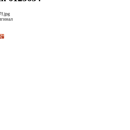
f.jpg
гинал