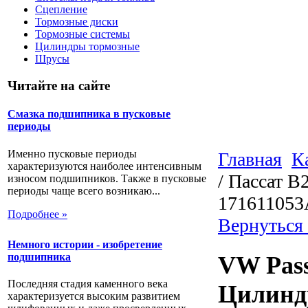
Сцепление
Тормозные диски
Тормозные системы
Цилиндры тормозные
Шрусы
Читайте на сайте
Смазка подшипника в пусковые
периоды
Именно пусковые периоды
Главная
К
характеризуются наиболее интенсивным
/ Пассат В
износом подшипников. Также в пусковые
периоды чаще всего возникаю...
171611053
Подробнее »
Вернуться
Немного истории - изобретение
подшипника
VW Pass
Последняя стадия каменного века
Цилиндр
характеризуется высоким развитием