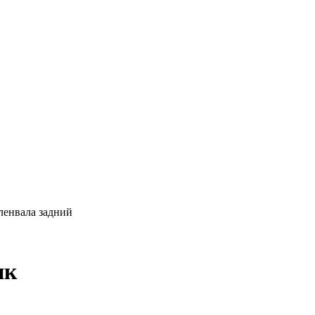
оленвала задний
ик