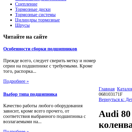
Сцепление
Тормозные диски
Тормозные системы
Цилиндры тормозные
Шрусы
Читайте на сайте
Особенности сборки подшипников
Прежде всего, следует сверить метку и номер
серии на подшипнике с требуемыми. Кроме
того, распорка...
Подробнее »
Главная
Катало
Выбор типа подшипника
068103171F
Вернуться к: Де
Качество работы любого оборудования
зависит, кроме всего прочего, от
Audi 80
соответствия выбранного подшипника с
возлагаемыми на...
коленва
Подробнее »