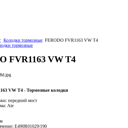
г
Колодки тормозные
FERODO FVR1163 VW T4
олодки тормозные
O FVR1163 VW T4
8d.jpg
63 VW T4 - Тормозные колодки
вки: передний мост
ма: Ate
мм
ачение: E490R01029/190