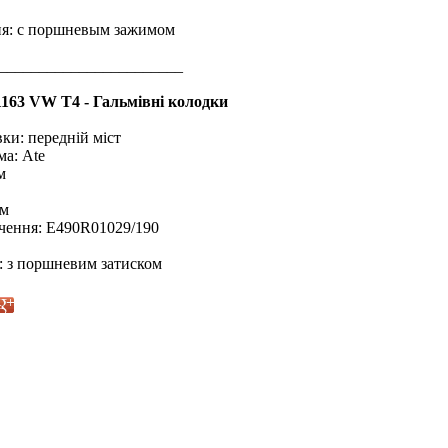
я: с поршневым зажимом
_______________________
3 VW T4 - Гальмівні колодки
ки: передній міст
ма: Ate
м
мм
ачення: E490R01029/190
: з поршневим затиском