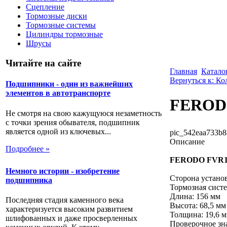
Сцепление
Тормозные диски
Тормозные системы
Цилиндры тормозные
Шрусы
Читайте на сайте
Главная
Катало
Вернуться к: К
Подшипники - один из важнейших
элементов в автотранспорте
FEROD
Не смотря на свою кажущуюся незаметность
с точки зрения обывателя, подшипник
является одной из ключевых...
pic_542eaa733b8
Описание
Подробнее »
FERODO FVR11
Немного истории - изобретение
Сторона устано
подшипника
Тормозная систе
Длина: 156 мм
Последняя стадия каменного века
Высота: 68,5 мм
характеризуется высоким развитием
Толщина: 19,6 
шлифованных и даже просверленных
Проверочное зн