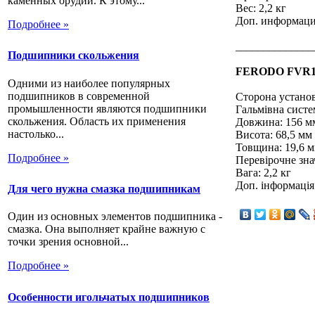
каменных орудий. К этому...
Вес: 2,2 кг
Доп. информаци
Подробнее »
______________
Подшипники скольжения
FERODO FVR116
Одними из наиболее популярных
подшипников в современной
Сторона установ
промышленности являются подшипники
Гальмівна систе
скольжения. Область их применения
Довжина: 156 м
настолько...
Висота: 68,5 мм
Товщина: 19,6 
Подробнее »
Перевірочне зн
Вага: 2,2 кг
Доп. інформація
Для чего нужна смазка подшипникам
Один из основных элементов подшипника -
смазка. Она выполняет крайне важную с
точки зрения основной...
Подробнее »
Особенности игольчатых подшипников