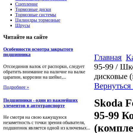
Сцепление
Тормозные диски
Тормозные системы
Цилиндры тормозные
Шрусы
Читайте на сайте
Особенности осмотра закрытого
подшипника
Главная
К
95-99 / Ш
Отсоединив валок от распорки, следует
обратить внимание на наличие на валке
дисковые 
царапин, коррозии на шейке,...
Вернуться
Подробнее »
Skoda F
Подшипники - один из важнейших
элементов в автотранспорте
95-99 К
Не смотря на свою кажущуюся
незаметность с точки зрения обывателя,
(компле
подшипник является одной из ключевых...