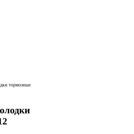
лодки тормозные
Колодки
12