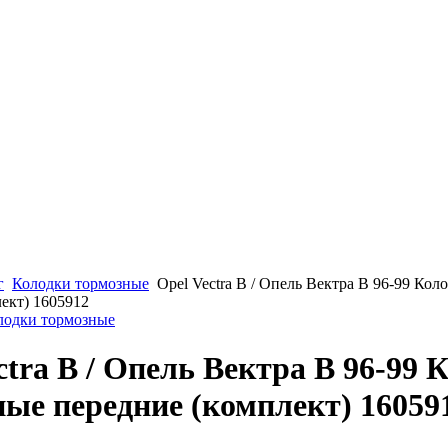
г
Колодки тормозные
Opel Vectra B / Опель Вектра B 96-99 Ко
ект) 1605912
олодки тормозные
ctra B / Опель Вектра B 96-99 
ые передние (комплект) 16059