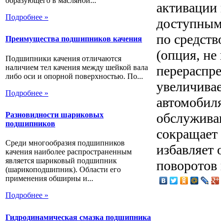
образующего в масляной...
активации
Подробнее »
доступным 
по средст
Преимущества подшипников качения
(опция, не
Подшипники качения отличаются
наличием тел качения между шейкой вала
перераспре
либо оси и опорной поверхностью. По...
увеличива
Подробнее »
автомобиля
обслуживан
Разновидности шариковых
подшипников
сокращает
Среди многообразия подшипников
избавляет 
качения наиболее распространенным
является шариковый подшипник
поворотов 
(шарикоподшипник). Области его
применения обширны и...
Подробнее »
Гидродинамическая смазка подшипника