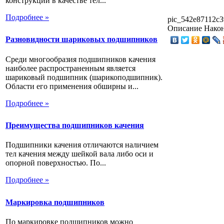
конструкции в качестве тел...
Подробнее »
pic_542e87112c3
Описание
Након
Разновидности шариковых подшипников
Среди многообразия подшипников качения
наиболее распространенным является
шариковый подшипник (шарикоподшипник).
Области его применения обширны и...
Подробнее »
Преимущества подшипников качения
Подшипники качения отличаются наличием
тел качения между шейкой вала либо оси и
опорной поверхностью. По...
Подробнее »
Маркировка подшипников
По маркировке подшипников можно