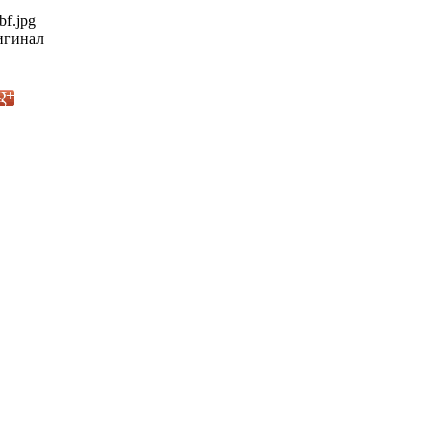
bf.jpg
гинал