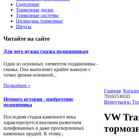
Сцепление
Тормозные диски
Тормозные системы
Цилиндры тормозные
Шрусы
Читайте на сайте
Для чего нужна смазка подшипникам
Один из основных элементов подшипника -
смазка. Она выполняет крайне важную с
точки зрения основной...
Подробнее »
Главная
Катало
701615301D
Немного истории - изобретение
Вернуться к: Т
подшипника
VW Tran
Последняя стадия каменного века
характеризуется высоким развитием
тормоз
шлифованных и даже просверленных
каменных орудий. К этому...