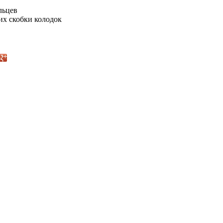
льцев
их скобки колодок