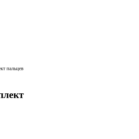
ект пальцев
плект