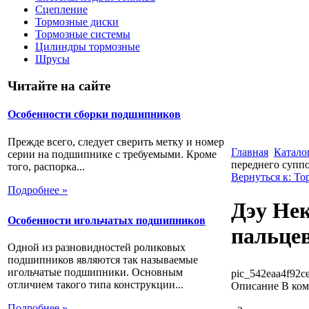
Сцепление
Тормозные диски
Тормозные системы
Цилиндры тормозные
Шрусы
Читайте на сайте
Особенности сборки подшипников
Прежде всего, следует сверить метку и номер
Главная
Катало
серии на подшипнике с требуемыми. Кроме
переднего супп
того, распорка...
Вернуться к: Т
Подробнее »
Дэу Нек
Особенности игольчатых подшипников
пальцев
Одной из разновидностей роликовых
подшипников являются так называемые
игольчатые подшипники. Основным
pic_542eaa4f92ce
отличием такого типа конструкции...
Описание
В ком
Подробнее »