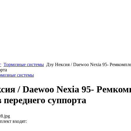
г
Тормозные системы
Дэу Нексия / Daewoo Nexia 95- Ремкомпл
орта
ормозные системы
сия / Daewoo Nexia 95- Ремком
 переднего суппорта
8.jpg
плект входят: