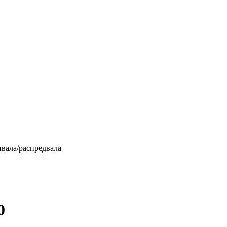
нвала/распредвала
0