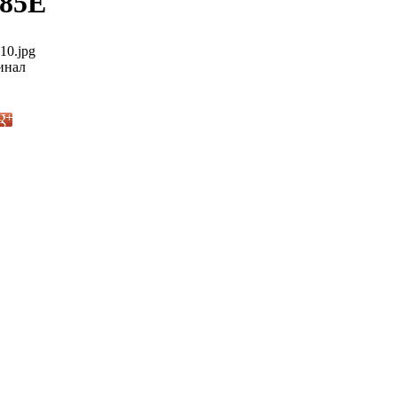
085E
10.jpg
инал