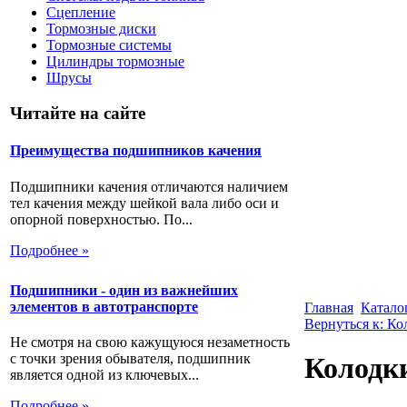
Сцепление
Тормозные диски
Тормозные системы
Цилиндры тормозные
Шрусы
Читайте на сайте
Преимущества подшипников качения
Подшипники качения отличаются наличием
тел качения между шейкой вала либо оси и
опорной поверхностью. По...
Подробнее »
Подшипники - один из важнейших
элементов в автотранспорте
Главная
Катало
Вернуться к: К
Не смотря на свою кажущуюся незаметность
с точки зрения обывателя, подшипник
Колодки
является одной из ключевых...
Подробнее »