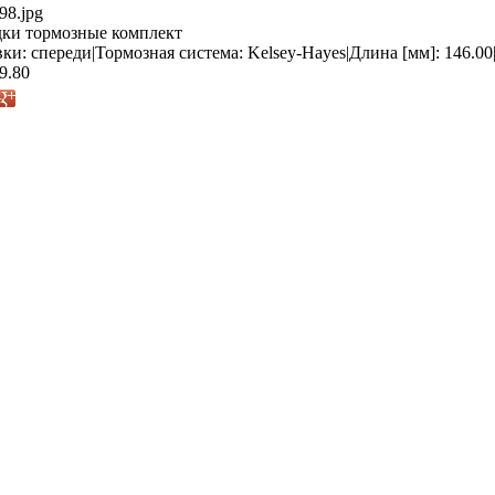
98.jpg
ки тормозные комплект
ки: спереди|Тормозная система: Kelsey-Hayes|Длина [мм]: 146.00|
9.80