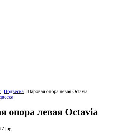
г
Подвеска
Шаровая опора левая Octavia
двеска
 опора левая Octavia
f7.jpg