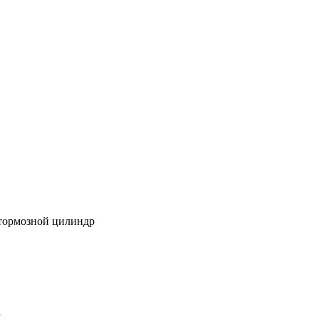
й тормозной цилиндр
1