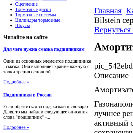
Сцепление
Главная
К
Тормозные диски
Тормозные системы
Bilstein се
Цилиндры тормозные
Шрусы
Вернуться
Читайте на сайте
Амортиз
Для чего нужна смазка подшипникам
Один из основных элементов подшипника
pic_542ebd
- смазка. Она выполняет крайне важную с
точки зрения основной...
Описание
Подробнее »
Амортизато
Подшипники в России
Газонапол
Если обратиться за подсказкой к словарю
лучшее реш
Даля, то мы найдем следующее описания
слова "подшипник" -...
активный 
Подробнее »
сохранении