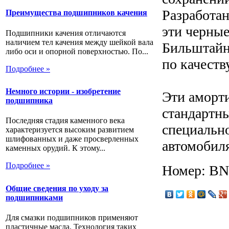
Разработа
Преимущества подшипников качения
эти черны
Подшипники качения отличаются
наличием тел качения между шейкой вала
Бильштайн
либо оси и опорной поверхностью. По...
по качеств
Подробнее »
Немного истории - изобретение
Эти аморт
подшипника
стандартн
Последняя стадия каменного века
специальн
характеризуется высоким развитием
шлифованных и даже просверленных
автомобиля
каменных орудий. К этому...
Подробнее »
Номер: BNE
Общие сведения по уходу за
подшипниками
Для смазки подшипников применяют
пластичные масла. Технология таких